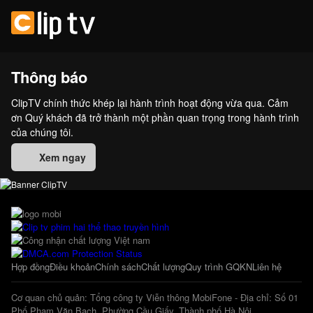
Thông báo
ClipTV chính thức khép lại hành trình hoạt động vừa qua. Cảm
ơn Quý khách đã trở thành một phần quan trọng trong hành trình
của chúng tôi.
Xem ngay
Hợp đồng
Điều khoản
Chính sách
Chất lượng
Quy trình GQKN
Liên hệ
Cơ quan chủ quản: Tổng công ty Viễn thông MobiFone - Địa chỉ: Số 01
Phố Phạm Văn Bạch, Phường Cầu Giấy, Thành phố Hà Nội.