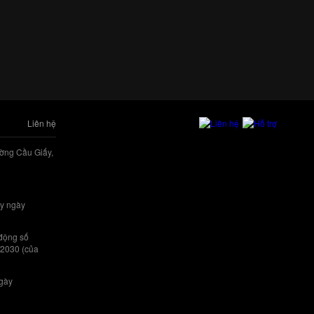
Liên hệ
ờng Cầu Giấy,
y ngày
 động số
/2030 (của
ngày