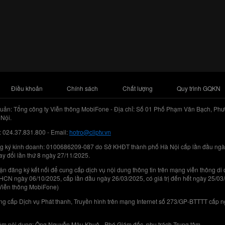
Điều khoản
Chính sách
Chất lượng
Quy trình GQKN
uản: Tổng công ty Viễn thông MobiFone - Địa chỉ: Số 01 Phố Phạm Văn Bạch, Phư
Nội.
: 024.37.831.800 - Email:
hotro@cliptv.vn
g ký kinh doanh: 0100686209-087 do Sở KHĐT thành phố Hà Nội cấp lần đầu ngà
ay đổi lần thứ 8 ngày 27/11/2025.
n đăng ký kết nối để cung cấp dịch vụ nội dung thông tin trên mạng viễn thông di
N ngày 06/10/2025, cấp lần đầu ngày 26/03/2025, có giá trị đến hết ngày 25/03
Viễn thông MobiFone)
g cấp Dịch vụ Phát thanh, Truyền hình trên mạng Internet số 273/GP-BTTTT cấp 
iệm nội dung: Ông Nguyễn Mậu Khuê - Phó Giám đốc, phụ trách Trung tâm