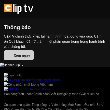
Thông báo
ClipTV chính thức khép lại hành trình hoạt động vừa qua. Cảm
ơn Quý khách đã trở thành một phần quan trọng trong hành trình
của chúng tôi.
Xem ngay
Hợp đồng
Điều khoản
Chính sách
Chất lượng
Quy trình GQKN
Liên hệ
Cơ quan chủ quản: Tổng công ty Viễn thông MobiFone - Địa chỉ: Số 01
Phố Phạm Văn Bạch, Phường Cầu Giấy, Thành phố Hà Nội.