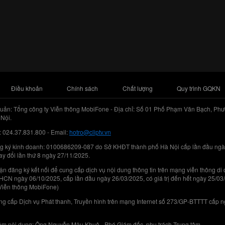
Điều khoản
Chính sách
Chất lượng
Quy trình GQKN
uản: Tổng công ty Viễn thông MobiFone - Địa chỉ: Số 01 Phố Phạm Văn Bạch, Phư
Nội.
: 024.37.831.800 - Email:
hotro@cliptv.vn
g ký kinh doanh: 0100686209-087 do Sở KHĐT thành phố Hà Nội cấp lần đầu ngà
ay đổi lần thứ 8 ngày 27/11/2025.
n đăng ký kết nối để cung cấp dịch vụ nội dung thông tin trên mạng viễn thông di
N ngày 06/10/2025, cấp lần đầu ngày 26/03/2025, có giá trị đến hết ngày 25/03
Viễn thông MobiFone)
g cấp Dịch vụ Phát thanh, Truyền hình trên mạng Internet số 273/GP-BTTTT cấp 
iệm nội dung: Ông Nguyễn Mậu Khuê - Phó Giám đốc, phụ trách Trung tâm