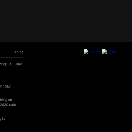
Liên hệ
ờng Cầu Giấy,
y ngày
 động số
/2030 (của
ngày