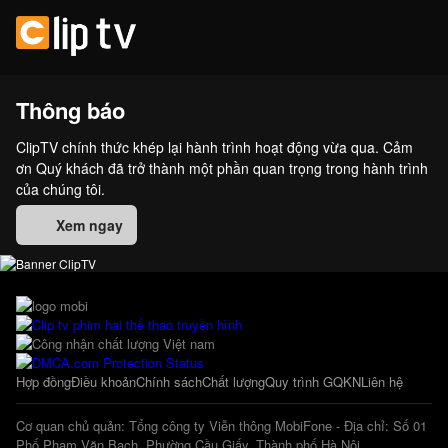
Thông báo
ClipTV chính thức khép lại hành trình hoạt động vừa qua. Cảm
ơn Quý khách đã trở thành một phần quan trọng trong hành trình
của chúng tôi.
Xem ngay
Hợp đồng
Điều khoản
Chính sách
Chất lượng
Quy trình GQKN
Liên hệ
Cơ quan chủ quản: Tổng công ty Viễn thông MobiFone - Địa chỉ: Số 01
Phố Phạm Văn Bạch, Phường Cầu Giấy, Thành phố Hà Nội.