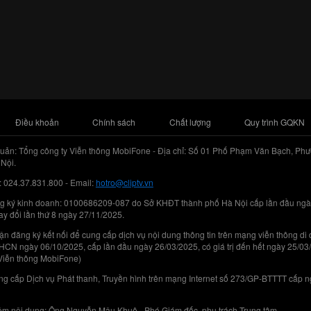
Điều khoản
Chính sách
Chất lượng
Quy trình GQKN
uản: Tổng công ty Viễn thông MobiFone - Địa chỉ: Số 01 Phố Phạm Văn Bạch, Phư
Nội.
: 024.37.831.800 - Email:
hotro@cliptv.vn
g ký kinh doanh: 0100686209-087 do Sở KHĐT thành phố Hà Nội cấp lần đầu ngà
ay đổi lần thứ 8 ngày 27/11/2025.
n đăng ký kết nối để cung cấp dịch vụ nội dung thông tin trên mạng viễn thông di
N ngày 06/10/2025, cấp lần đầu ngày 26/03/2025, có giá trị đến hết ngày 25/03
Viễn thông MobiFone)
g cấp Dịch vụ Phát thanh, Truyền hình trên mạng Internet số 273/GP-BTTTT cấp 
iệm nội dung: Ông Nguyễn Mậu Khuê - Phó Giám đốc, phụ trách Trung tâm