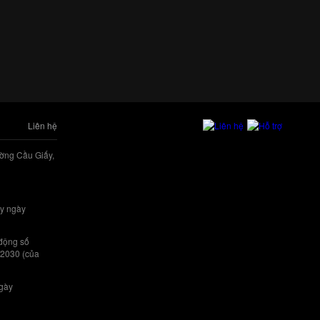
Liên hệ
ờng Cầu Giấy,
y ngày
 động số
/2030 (của
ngày