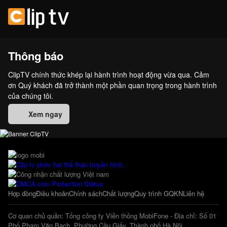
Thông báo
ClipTV chính thức khép lại hành trình hoạt động vừa qua. Cảm
ơn Quý khách đã trở thành một phần quan trọng trong hành trình
của chúng tôi.
Xem ngay
Hợp đồng
Điều khoản
Chính sách
Chất lượng
Quy trình GQKN
Liên hệ
Cơ quan chủ quản: Tổng công ty Viễn thông MobiFone - Địa chỉ: Số 01
Phố Phạm Văn Bạch, Phường Cầu Giấy, Thành phố Hà Nội.