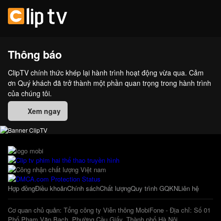
Thông báo
ClipTV chính thức khép lại hành trình hoạt động vừa qua. Cảm
ơn Quý khách đã trở thành một phần quan trọng trong hành trình
của chúng tôi.
Xem ngay
Hợp đồng
Điều khoản
Chính sách
Chất lượng
Quy trình GQKN
Liên hệ
Cơ quan chủ quản: Tổng công ty Viễn thông MobiFone - Địa chỉ: Số 01
Phố Phạm Văn Bạch, Phường Cầu Giấy, Thành phố Hà Nội.