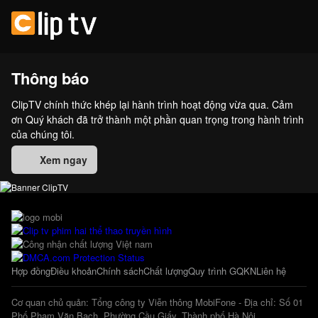
Thông báo
ClipTV chính thức khép lại hành trình hoạt động vừa qua. Cảm
ơn Quý khách đã trở thành một phần quan trọng trong hành trình
của chúng tôi.
Xem ngay
Hợp đồng
Điều khoản
Chính sách
Chất lượng
Quy trình GQKN
Liên hệ
Cơ quan chủ quản: Tổng công ty Viễn thông MobiFone - Địa chỉ: Số 01
Phố Phạm Văn Bạch, Phường Cầu Giấy, Thành phố Hà Nội.